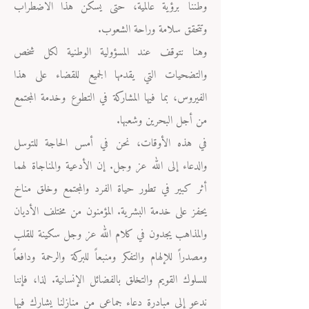
وطننا برؤية عالمية، حتى يسكن هذا الاضطراب
وتتحقق سلامة وراحة الشعوب.
وهنا نتوقف عند المسؤولية الوطنية لكل شخص
والتضحيات التي يقدمها الجميع للقضاء على هذا
الفيروس، بما فيها المشاركة في التطوع وخدمة المجتمع
من أجل البحرين وشعبها.
في هذه الأوقات، نحن في أمس الحاجة للتوسل
والدعاء إلى الله عز وجل. إن الأدعية والمناجاة لهما
أثر كبير في تطور حياة الفرد والمجتمع وخلق مناخ
يحفز على خدمة البشرية. المؤمنون من مختلف الأديان
والمذاهب يجدون في كلام الله عز وجل سكينة للقلب
ومصدراً للإلهام والتفكر ومنبعاً للبركة والرحمة ودافعاً
للسلوك القويم والتخلق بالفضائل الإنسانية. لذا، فإننا
ندعو إلى مبادرة دعاء جماعي من منازلنا يشارك فيها