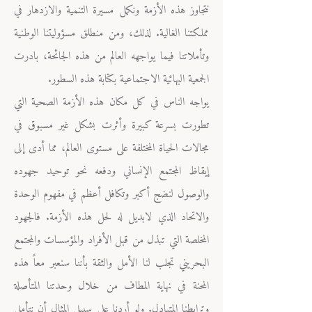
نتجاوز هذه الأزمة ونكمل مسيرة التنمية والازدهار في
مملكتنا الغالية. لذلك، ومن منطلق مسؤوليتنا الوطنية
وتأملاتنا فيما يواجهه العالم من هذه الجائحة، بادرت
الجمعية البهائية الاجتماعية بكتابة هذه السطور.
يواجه الناس في كل مكان هذه الأزمة الصحية التي
تطورت بسرعة كبيرة وأثرت بشكل غير مسبوق في
مجالات الحياة المختلفة على مستوى العالم، مما أدى إلى
إيقاظ المجتمع الإنساني ودفعه نحو توحيد جهوده
والوصول لنضج أكبر وتكافل أعظم في مفهوم الوحدة
والاتحاد الذي لابديل له لحل هذه الأزمة. فالجهود
المخلصة التي تبذل من قبل الأفراد والمؤسسات والمجتمع
البحريني تجلب لنا الأمل والثقة بأننا سنعبر معاً هذه
المحنة في نهاية المطاف من خلال وحدتنا المتأصلة
وترابطنا المتبادل. ولو أردنا على سبيل المثال أن نتأمل