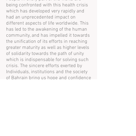
being confronted with this health crisis
which has developed very rapidly and
had an unprecedented impact on
different aspects of life worldwide. This
has led to the awakening of the human
community, and has impelled it towards
the unification of its efforts in reaching
greater maturity as well as higher levels
of solidarity towards the path of unity
which is indispensable for solving such
crisis. The sincere efforts exerted by
Individuals, institutions and the society
of Bahrain bring us hope and confidence
that we will ultimately overcome this
affliction through our deep-rooted unity
and strong bonds. For example, if we
reflect on the creation of the human
body, we would see how it has been
created from different organs, cells and
tissues. So, the health of the body is
dependent upon the health and unity of
its diverse organs and cells. Human